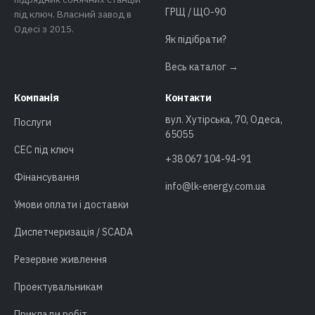
ГРЩ / ЩО-90
під ключ. Власний завод в
Одесі з 2015.
Як підібрати?
Весь каталог →
Компанія
Контакти
вул. Хутірська, 70, Одеса,
Послуги
65055
СЕС під ключ
+38 067 104-94-91
Фінансування
info@lk-energy.com.ua
Умови оплати і доставки
Диспетчеризація / SCADA
Резервне живлення
Проектувальникам
Приклади робіт