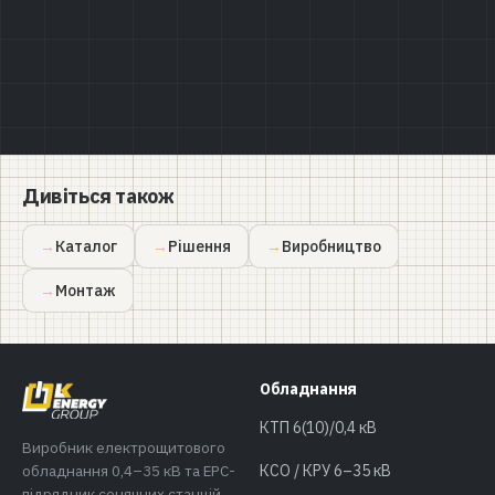
Дивіться також
Каталог
Рішення
Виробництво
Монтаж
Обладнання
КТП 6(10)/0,4 кВ
Виробник електрощитового
обладнання 0,4–35 кВ та EPC-
КСО / КРУ 6–35 кВ
підрядник сонячних станцій