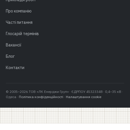
Про компанію
Часті питання
Глосарій термінів
Вакансії
Блог
Контакти
© 2005–2026 ТОВ «ЛК Енерджи Груп» · ЄДРПОУ 45323348 · 0,4–35 кВ ·
Одеса ·
Політика конфіденційності
·
Налаштування cookie