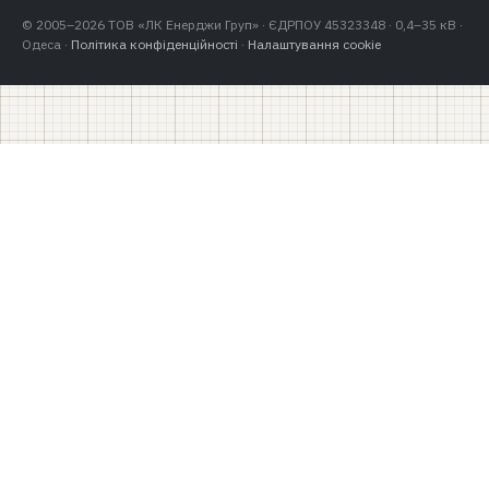
© 2005–2026 ТОВ «ЛК Енерджи Груп» · ЄДРПОУ 45323348 · 0,4–35 кВ ·
Одеса ·
Політика конфіденційності
·
Налаштування cookie