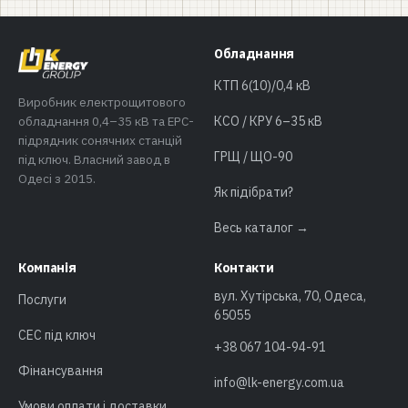
Обладнання
КТП 6(10)/0,4 кВ
Виробник електрощитового
обладнання 0,4–35 кВ та EPC-
КСО / КРУ 6–35 кВ
підрядник сонячних станцій
ГРЩ / ЩО-90
під ключ. Власний завод в
Одесі з 2015.
Як підібрати?
Весь каталог →
Компанія
Контакти
вул. Хутірська, 70, Одеса,
Послуги
65055
СЕС під ключ
+38 067 104-94-91
Фінансування
info@lk-energy.com.ua
Умови оплати і доставки