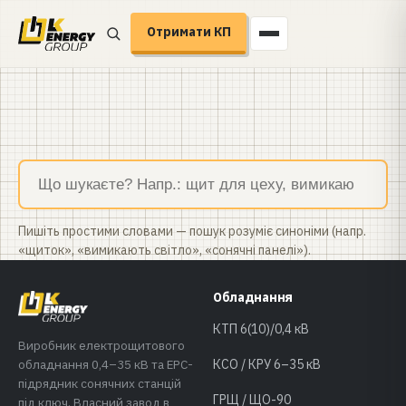
Отримати КП
Пишіть простими словами — пошук розуміє синоніми (напр.
«щиток», «вимикають світло», «сонячні панелі»).
Обладнання
КТП 6(10)/0,4 кВ
Виробник електрощитового
обладнання 0,4–35 кВ та EPC-
КСО / КРУ 6–35 кВ
підрядник сонячних станцій
ГРЩ / ЩО-90
під ключ. Власний завод в