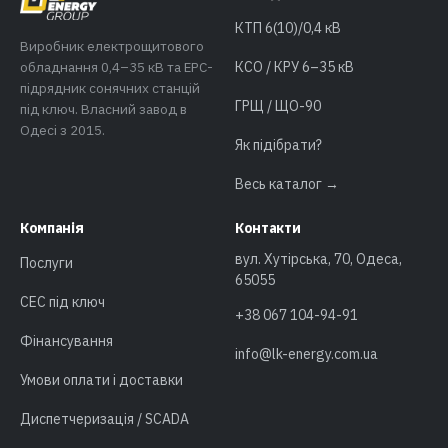
КТП 6(10)/0,4 кВ
Виробник електрощитового
обладнання 0,4–35 кВ та EPC-
КСО / КРУ 6–35 кВ
підрядник сонячних станцій
ГРЩ / ЩО-90
під ключ. Власний завод в
Одесі з 2015.
Як підібрати?
Весь каталог →
Компанія
Контакти
вул. Хутірська, 70, Одеса,
Послуги
65055
СЕС під ключ
+38 067 104-94-91
Фінансування
info@lk-energy.com.ua
Умови оплати і доставки
Диспетчеризація / SCADA