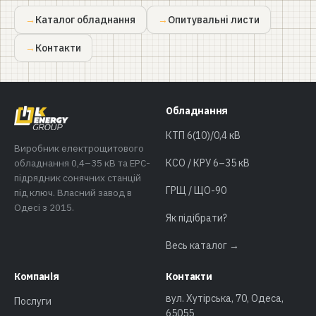
Каталог обладнання
Опитувальні листи
Контакти
Обладнання
КТП 6(10)/0,4 кВ
Виробник електрощитового
обладнання 0,4–35 кВ та EPC-
КСО / КРУ 6–35 кВ
підрядник сонячних станцій
ГРЩ / ЩО-90
під ключ. Власний завод в
Одесі з 2015.
Як підібрати?
Весь каталог →
Компанія
Контакти
вул. Хутірська, 70, Одеса,
Послуги
65055