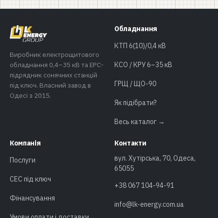
Обладнання
КТП 6(10)/0,4 кВ
Виробник електрощитового
обладнання 0,4–35 кВ та EPC-
КСО / КРУ 6–35 кВ
підрядник сонячних станцій
ГРЩ / ЩО-90
під ключ. Власний завод в
Одесі з 2015.
Як підібрати?
Весь каталог →
Компанія
Контакти
вул. Хутірська, 70, Одеса,
Послуги
65055
СЕС під ключ
+38 067 104-94-91
Фінансування
info@lk-energy.com.ua
Умови оплати і доставки