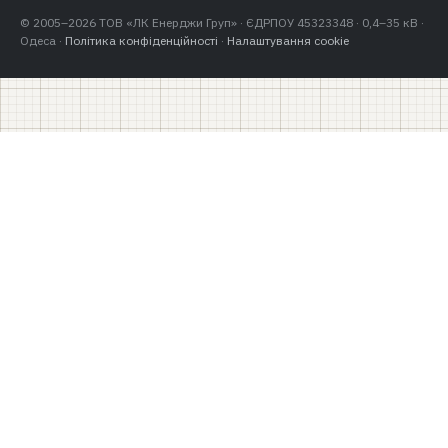
© 2005–2026 ТОВ «ЛК Енерджи Груп» · ЄДРПОУ 45323348 · 0,4–35 кВ ·
Одеса ·
Політика конфіденційності
·
Налаштування cookie