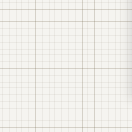
Виготовлення електрощитового обладнання
для об’єктів промисловості.
Монтаж щитів 0,4–35 кВ і введення в
експлуатацію.
Введення в експлуатацію та
пусконалагоджувальні роботи.