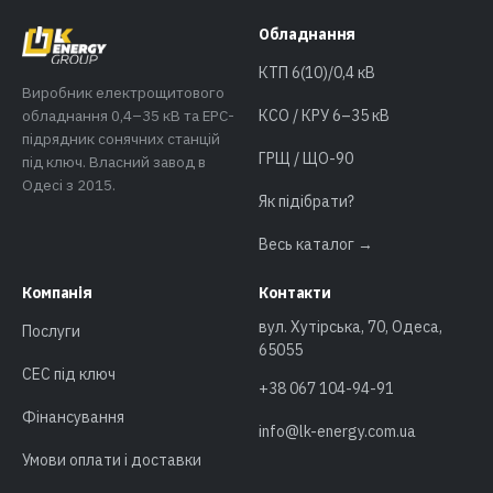
Обладнання
КТП 6(10)/0,4 кВ
Виробник електрощитового
обладнання 0,4–35 кВ та EPC-
КСО / КРУ 6–35 кВ
підрядник сонячних станцій
ГРЩ / ЩО-90
під ключ. Власний завод в
Одесі з 2015.
Як підібрати?
Весь каталог →
Компанія
Контакти
вул. Хутірська, 70, Одеса,
Послуги
65055
СЕС під ключ
+38 067 104-94-91
Фінансування
info@lk-energy.com.ua
Умови оплати і доставки