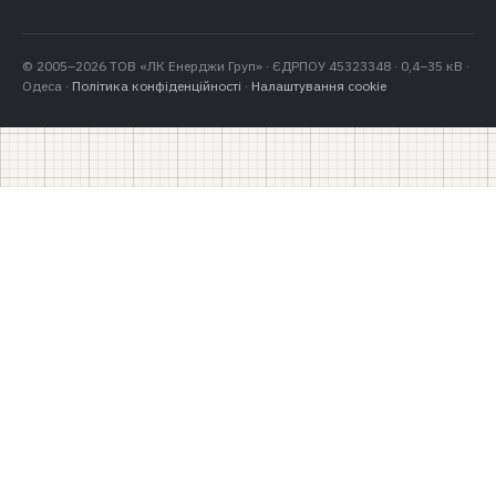
© 2005–2026 ТОВ «ЛК Енерджи Груп» · ЄДРПОУ 45323348 · 0,4–35 кВ ·
Одеса ·
Політика конфіденційності
·
Налаштування cookie