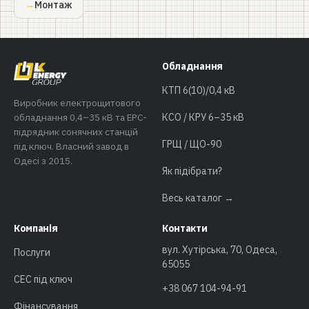
Монтаж
Обладнання
КТП 6(10)/0,4 кВ
Виробник електрощитового
обладнання 0,4–35 кВ та EPC-
КСО / КРУ 6–35 кВ
підрядник сонячних станцій
ГРЩ / ЩО-90
під ключ. Власний завод в
Одесі з 2015.
Як підібрати?
Весь каталог →
Компанія
Контакти
вул. Хутірська, 70, Одеса,
Послуги
65055
СЕС під ключ
+38 067 104-94-91
Фінансування