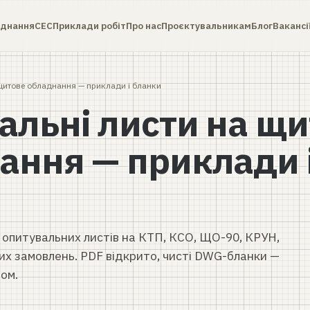
днання
СЕС
Приклади робіт
Про нас
Проєктувальникам
Блог
Вакансі
 щитове обладнання — приклади і бланки
альні листи на щи
ання — приклади 
опитувальних листів на КТП, КСО, ЩО-90, КРУН,
их замовлень. PDF відкрито, чисті DWG-бланки —
ом.