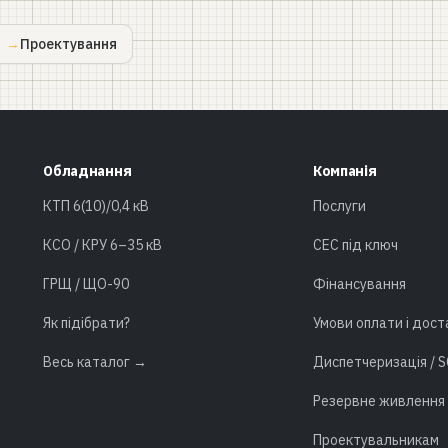
Проектування
Обладнання
Компанія
КТП 6(10)/0,4 кВ
Послуги
КСО / КРУ 6–35 кВ
СЕС під ключ
ГРЩ / ЩО-90
Фінансування
Як підібрати?
Умови оплати і дост
Весь каталог →
Диспетчеризація / 
Резервне живлення
Проектувальникам