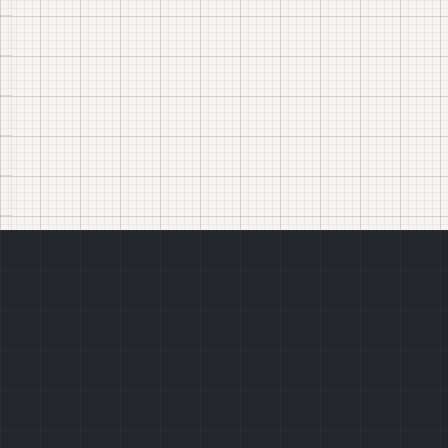
Чим приклад відріз
Як правильно запов
Що буде після надс
Чи допоможете з з