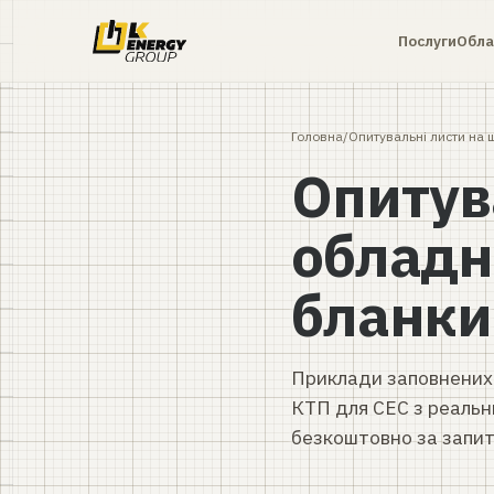
Послуги
Обла
Головна
/
Опитувальні листи на
Опитув
обладн
бланки
Приклади заповнених 
КТП для СЕС з реальн
безкоштовно за запит