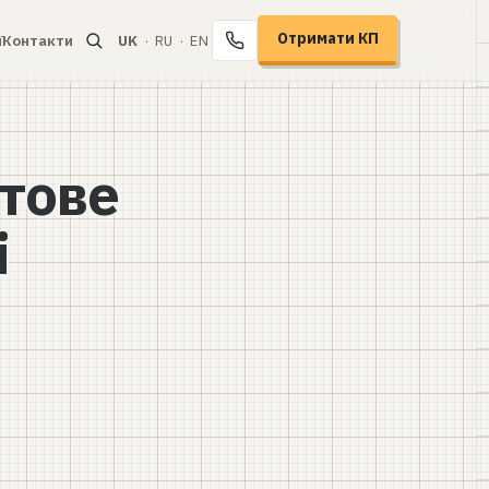
Отримати КП
ї
Контакти
UK
·
RU
·
EN
+38 067 104-94-91
тове
і