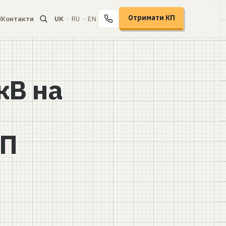
Отримати КП
ї
Контакти
UK
·
RU
·
EN
+38 067 104-94-91
кВ на
ТП