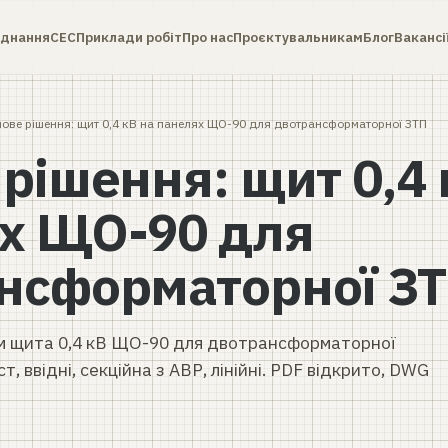
днання
СЕС
Приклади робіт
Про нас
Проєктувальникам
Блог
Вакансі
пове рішення: щит 0,4 кВ на панелях ЩО-90 для двотрансформаторної ЗТП
рішення: щит 0,4 
х ЩО-90 для
нсформаторної З
ем щита 0,4 кВ ЩО-90 для двотрансформаторної
, ввідні, секційна з АВР, лінійні. PDF відкрито, DWG