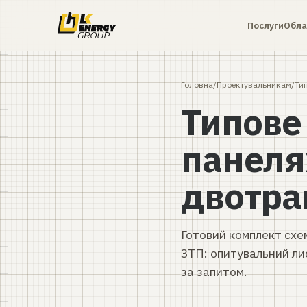
Послуги
Обла
Головна
/
Проектувальникам
/
Ти
Типове 
панеля
двотра
Готовий комплект сх
ЗТП: опитувальний лист
за запитом.