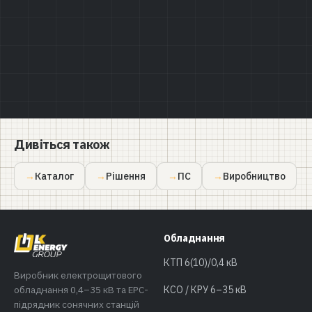
Політикою конфіденційності
Дивіться також
Каталог
Рішення
ПС
Виробництво
Обладнання
КТП 6(10)/0,4 кВ
Виробник електрощитового
обладнання 0,4–35 кВ та EPC-
КСО / КРУ 6–35 кВ
підрядник сонячних станцій