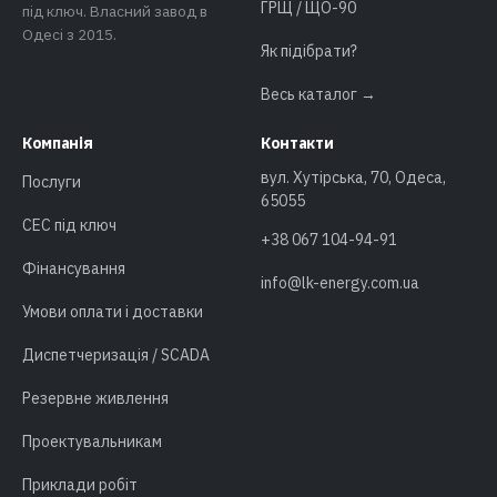
ГРЩ / ЩО-90
під ключ. Власний завод в
Одесі з 2015.
Як підібрати?
Весь каталог →
Компанія
Контакти
вул. Хутірська, 70, Одеса,
Послуги
65055
СЕС під ключ
+38 067 104-94-91
Фінансування
info@lk-energy.com.ua
Умови оплати і доставки
Диспетчеризація / SCADA
Резервне живлення
Проектувальникам
Приклади робіт