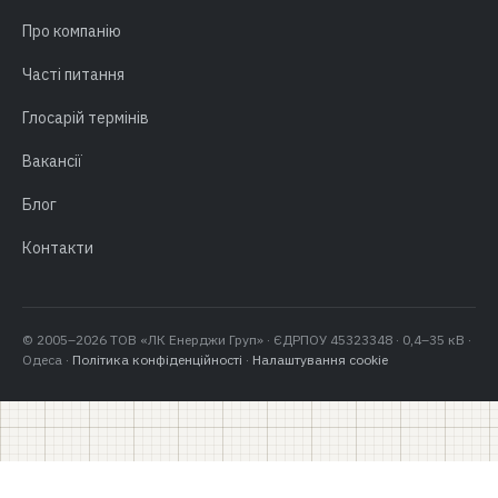
Про компанію
Часті питання
Глосарій термінів
Вакансії
Блог
Контакти
© 2005–2026 ТОВ «ЛК Енерджи Груп» · ЄДРПОУ 45323348 · 0,4–35 кВ ·
Одеса ·
Політика конфіденційності
·
Налаштування cookie