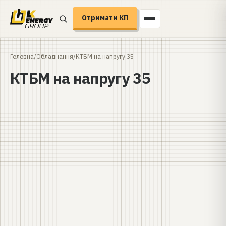
Отримати КП
Головна
/
Обладнання
/
КТБМ на напругу 35
КТБМ на напругу 35