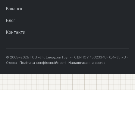
Вакансії
Блог
Контакти
© 2005–2026 ТОВ «ЛК Енерджи Груп» · ЄДРПОУ 45323348 · 0,4–35 кВ ·
Одеса ·
Політика конфіденційності
·
Налаштування cookie