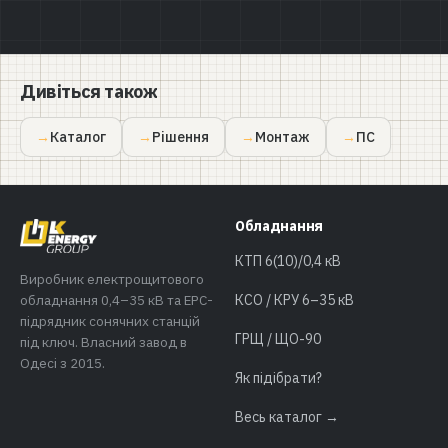
Дивіться також
Каталог
Рішення
Монтаж
ПС
Обладнання
КТП 6(10)/0,4 кВ
Виробник електрощитового
обладнання 0,4–35 кВ та EPC-
КСО / КРУ 6–35 кВ
підрядник сонячних станцій
ГРЩ / ЩО-90
під ключ. Власний завод в
Одесі з 2015.
Як підібрати?
Весь каталог →