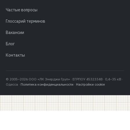
Частые вопросы
Глоссарий терминов
Вакансии
Блог
Контакты
© 2005–2026 ООО «ЛК Энерджи Груп» · ЕГРПОУ 45323348 · 0,4–35 кВ ·
Одесса ·
Политика конфиденциальности
·
Настройки cookie