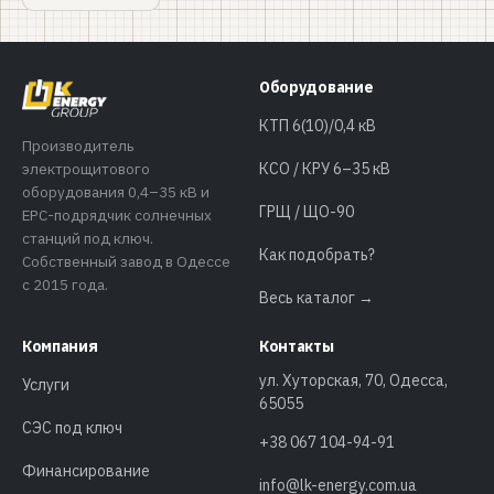
Оборудование
КТП 6(10)/0,4 кВ
Производитель
электрощитового
КСО / КРУ 6–35 кВ
оборудования 0,4–35 кВ и
ГРЩ / ЩО-90
EPC-подрядчик солнечных
станций под ключ.
Как подобрать?
Собственный завод в Одессе
с 2015 года.
Весь каталог →
Компания
Контакты
ул. Хуторская, 70, Одесса,
Услуги
65055
СЭС под ключ
+38 067 104-94-91
Финансирование
info@lk-energy.com.ua