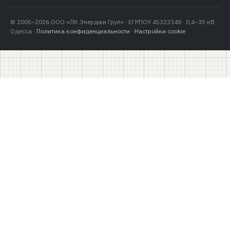
© 2005–2026 ООО «ЛК Энерджи Груп» · ЕГРПОУ 45323348 · 0,4–35 кВ ·
Одесса ·
Политика конфиденциальности
·
Настройки cookie