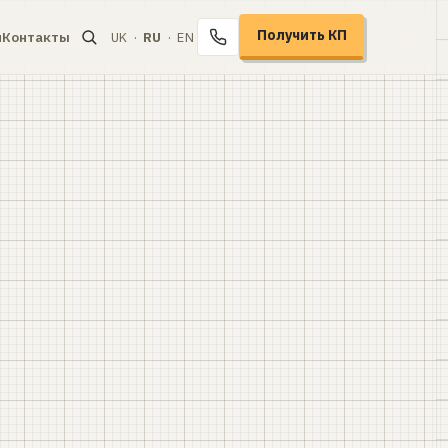
Получить КП
и
Контакты
UK
·
RU
·
EN
+38 067 104-94-91