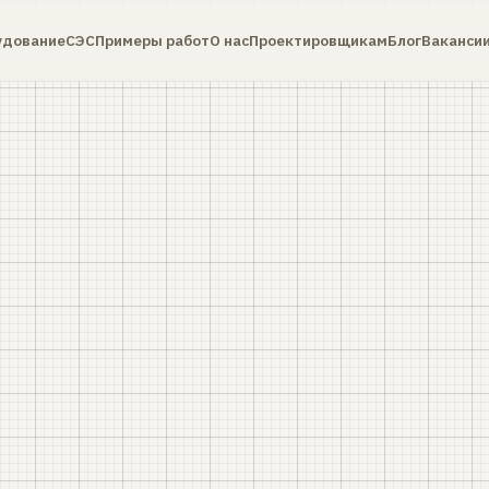
удование
СЭС
Примеры работ
О нас
Проектировщикам
Блог
Ваканси