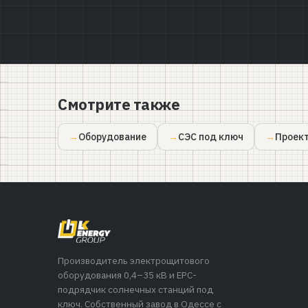
Смотрите также
Оборудование
СЭС под ключ
Проек
Производитель электрощитового
оборудования 0,4–35 кВ и EPC-
подрядчик солнечных станций под
ключ. Собственный завод в Одессе с