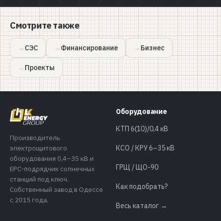
Смотрите также
СЭС
Финансирование
Бизнес
Проекты
Оборудование
КТП 6(10)/0,4 кВ
Производитель
электрощитового
КСО / КРУ 6–35 кВ
оборудования 0,4–35 кВ и
ГРЩ / ЩО-90
EPC-подрядчик солнечных
станций под ключ.
Как подобрать?
Собственный завод в Одессе
с 2015 года.
Весь каталог →