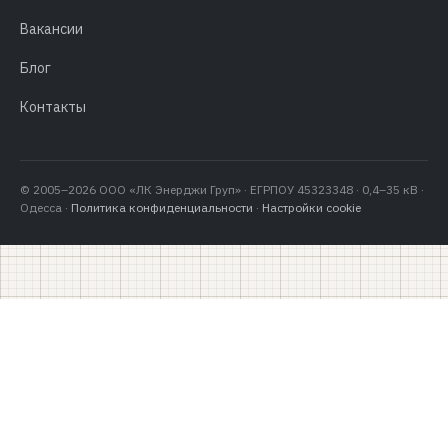
Вакансии
Блог
Контакты
© 2005–2026 ООО «ЛК Энерджи Груп» · ЕГРПОУ 45323348 · 0,4–35 кВ ·
Одесса ·
Политика конфиденциальности
·
Настройки cookie