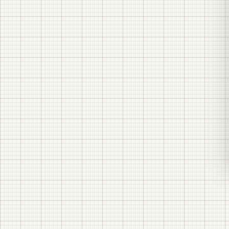
генерирующий актив
продавать киловатт-часы
выручку, себестоимость
генерации, рыночную цену сбыта и риск этого
рынка