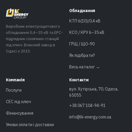
Обладнання
КТП 6(10)/0,4 кВ
Виробник електрощитового
обладнання 0,4–35 кВ та EPC-
КСО / КРУ 6–35 кВ
підрядник сонячних станцій
ГРЩ / ЩО-90
під ключ. Власний завод в
Одесі з 2015.
Як підібрати?
Весь каталог →
Компанія
Контакти
вул. Хутірська, 70, Одеса,
Послуги
65055
СЕС під ключ
+38 067 104-94-91
Фінансування
info@lk-energy.com.ua
Умови оплати і доставки