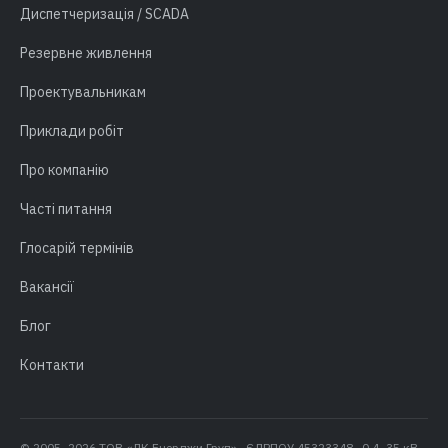
Диспетчеризація / SCADA
Резервне живлення
Проектувальникам
Приклади робіт
Про компанію
Часті питання
Глосарій термінів
Вакансії
Блог
Контакти
© 2005–2026 ТОВ «ЛК Енерджи Груп» · ЄДРПОУ 45323348 · 0,4–35 кВ ·