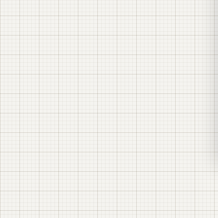
Комплектна бетонна трансформаторна
підстанція (БКТП)
КТП 10(6)/0,4 кВ
Кейс: інверторна підстанція 1000 кВА для
СЕС
BESS: накопичення енергії — монтаж на об’єкті
Типове рішення: КТП і КРП 6 кВ для СЕС
Типове рішення: КТП 1000 кВА для СЕС
Промислова СЕС 4,95 МВт із системою
накопичення енергії (BESS) 20 МВт·год на
Одещині — EPC-проєкт LK Energy.
Проєктування, будівництво, монтаж і
пусконалагодження — власними силами, аж до