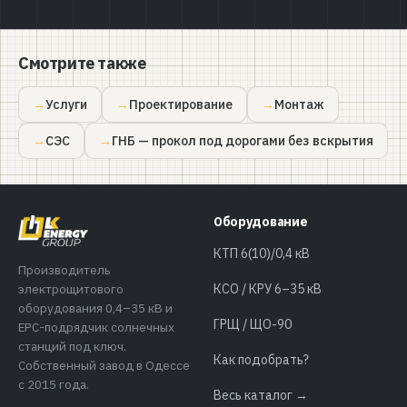
Смотрите также
Услуги
Проектирование
Монтаж
СЭС
ГНБ — прокол под дорогами без вскрытия
Оборудование
КТП 6(10)/0,4 кВ
Производитель
электрощитового
КСО / КРУ 6–35 кВ
оборудования 0,4–35 кВ и
ГРЩ / ЩО-90
EPC-подрядчик солнечных
станций под ключ.
Как подобрать?
Собственный завод в Одессе
с 2015 года.
Весь каталог →