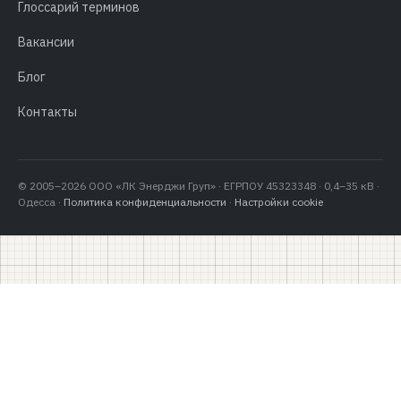
Глоссарий терминов
Вакансии
Блог
Контакты
© 2005–2026 ООО «ЛК Энерджи Груп» · ЕГРПОУ 45323348 · 0,4–35 кВ ·
Одесса ·
Политика конфиденциальности
·
Настройки cookie