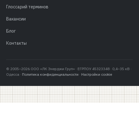
Глоссарий терминов
Вакансии
Блог
Контакты
© 2005–2026 ООО «ЛК Энерджи Груп» · ЕГРПОУ 45323348 · 0,4–35 кВ ·
Одесса ·
Политика конфиденциальности
·
Настройки cookie