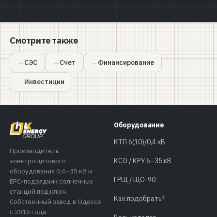
Смотрите также
СЭС
Счет
Финансирование
Инвестиции
Оборудование
КТП 6(10)/0,4 кВ
Производитель
электрощитового
КСО / КРУ 6–35 кВ
оборудования 0,4–35 кВ и
ГРЩ / ЩО-90
EPC-подрядчик солнечных
станций под ключ.
Как подобрать?
Собственный завод в Одессе
с 2015 года.