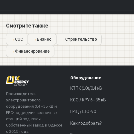
Смотрите также
СЭС
Бизнес
Строительство
Финансирование
Оборудование
КТП 6(10)/0,4 кВ
Производитель
электрощитового
КСО / КРУ 6–35 кВ
оборудования 0,4–35 кВ и
ГРЩ / ЩО-90
EPC-подрядчик солнечных
станций под ключ.
Как подобрать?
Собственный завод в Одессе
с 2015 года.