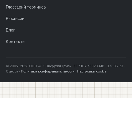
Глоссарий терминов
Вакансии
Блог
Контакты
© 2005–2026 ООО «ЛК Энерджи Груп» · ЕГРПОУ 45323348 · 0,4–35 кВ ·
Одесса ·
Политика конфиденциальности
·
Настройки cookie