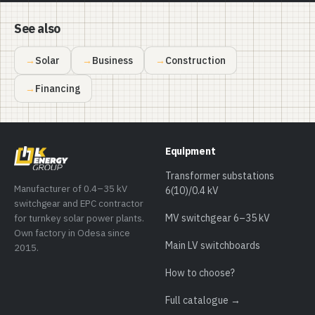
See also
Solar
Business
Construction
Financing
Equipment
Transformer substations
Manufacturer of 0.4–35 kV
6(10)/0.4 kV
switchgear and EPC contractor
for turnkey solar power plants.
MV switchgear 6–35 kV
Own factory in Odesa since
Main LV switchboards
2015.
How to choose?
Full catalogue →