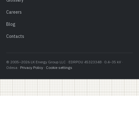
Glossary
Careers
Blog
Contacts
© 2005–2026 LK Energy Group LLC · EDRPOU 45323348 · 0.4–35 kV ·
Odesa ·
Privacy Policy
·
Cookie settings