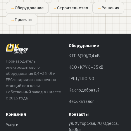
Оборудование
Строительство
Решения
Проекты
Оборудование
КТП 6(10)/0,4 кВ
Производитель
электрощитового
КСО / КРУ 6–35 кВ
оборудования 0,4–35 кВ и
ГРЩ / ЩО-90
EPC-подрядчик солнечных
станций под ключ.
Как подобрать?
Собственный завод в Одессе
с 2015 года.
Весь каталог →
Компания
Контакты
ул. Хуторская, 70, Одесса,
Услуги
65055