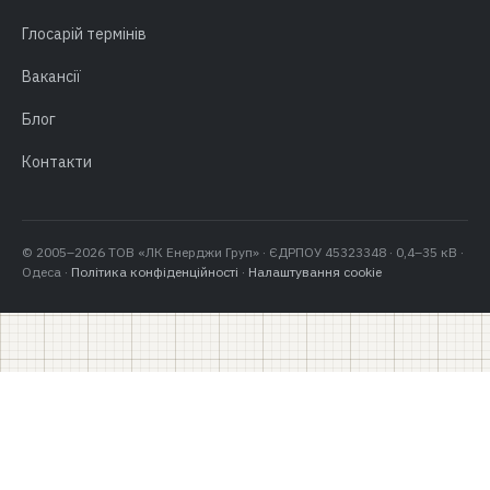
Глосарій термінів
Вакансії
Блог
Контакти
© 2005–2026 ТОВ «ЛК Енерджи Груп» · ЄДРПОУ 45323348 · 0,4–35 кВ ·
Одеса ·
Політика конфіденційності
·
Налаштування cookie