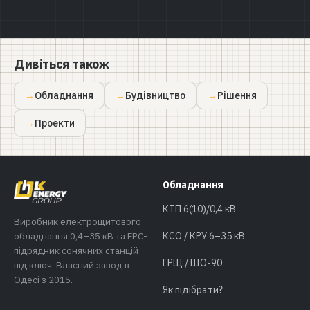
Дивіться також
Обладнання
Будівництво
Рішення
Проекти
Обладнання
КТП 6(10)/0,4 кВ
Виробник електрощитового
обладнання 0,4–35 кВ та EPC-
КСО / КРУ 6–35 кВ
підрядник сонячних станцій
ГРЩ / ЩО-90
під ключ. Власний завод в
Одесі з 2015.
Як підібрати?