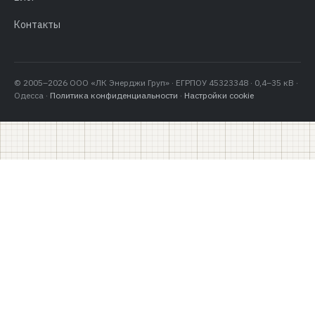
Контакты
© 2005–2026 ООО «ЛК Энерджи Груп» · ЕГРПОУ 45323348 · 0,4–35 кВ ·
Одесса ·
Политика конфиденциальности
·
Настройки cookie