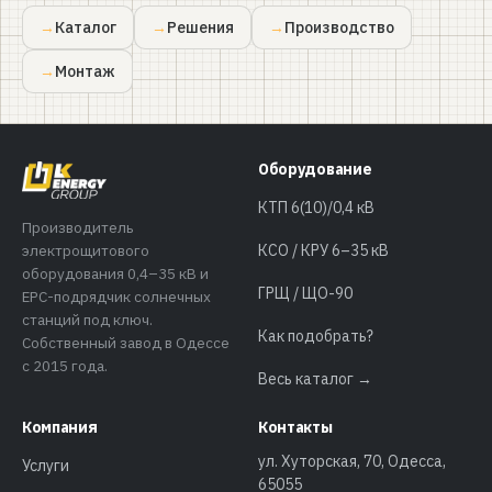
Каталог
Решения
Производство
Монтаж
Оборудование
КТП 6(10)/0,4 кВ
Производитель
электрощитового
КСО / КРУ 6–35 кВ
оборудования 0,4–35 кВ и
ГРЩ / ЩО-90
EPC-подрядчик солнечных
станций под ключ.
Как подобрать?
Собственный завод в Одессе
с 2015 года.
Весь каталог →
Компания
Контакты
ул. Хуторская, 70, Одесса,
Услуги
65055