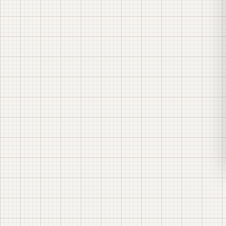
ящиков зажимов (клеммных
шкафов)
ЯЗТС / ЯЗ-ТТ
ЯЗТН /
ЯЗ-ТН
ЯЗВ