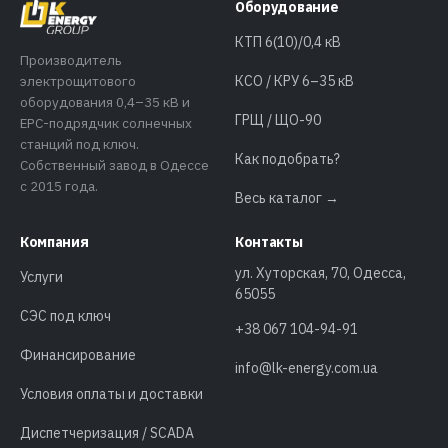
Оборудование
КТП 6(10)/0,4 кВ
Производитель
электрощитового
КСО / КРУ 6–35 кВ
оборудования 0,4–35 кВ и
ГРЩ / ЩО-90
EPC-подрядчик солнечных
станций под ключ.
Как подобрать?
Собственный завод в Одессе
с 2015 года.
Весь каталог →
Компания
Контакты
ул. Хуторская, 70, Одесса,
Услуги
65055
СЭС под ключ
+38 067 104-94-91
Финансирование
info@lk-energy.com.ua
Условия оплаты и доставки
Диспетчеризация / SCADA