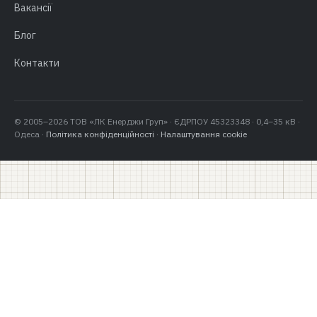
Вакансії
Блог
Контакти
© 2005–2026 ТОВ «ЛК Енерджи Груп» · ЄДРПОУ 45323348 · 0,4–35 кВ ·
Одеса ·
Політика конфіденційності
·
Налаштування cookie