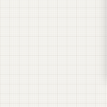
ящиків затискачів (клемних шаф)
ЯЗТС / ЯЗ-ТТ
ЯЗТН / ЯЗ-ТН
ЯЗВ