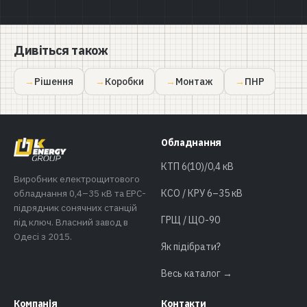
Дивіться також
Рішення
Коробки
Монтаж
ПНР
Обладнання
КТП 6(10)/0,4 кВ
Виробник електрощитового
обладнання 0,4–35 кВ та EPC-
КСО / КРУ 6–35 кВ
підрядник сонячних станцій
ГРЩ / ЩО-90
під ключ. Власний завод в
Одесі з 2015.
Як підібрати?
Весь каталог →
Компанія
Контакти