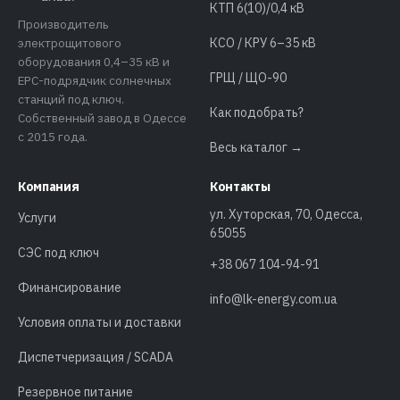
КТП 6(10)/0,4 кВ
Производитель
электрощитового
КСО / КРУ 6–35 кВ
оборудования 0,4–35 кВ и
ГРЩ / ЩО-90
EPC-подрядчик солнечных
станций под ключ.
Как подобрать?
Собственный завод в Одессе
с 2015 года.
Весь каталог →
Компания
Контакты
ул. Хуторская, 70, Одесса,
Услуги
65055
СЭС под ключ
+38 067 104-94-91
Финансирование
info@lk-energy.com.ua
Условия оплаты и доставки
Диспетчеризация / SCADA
Резервное питание