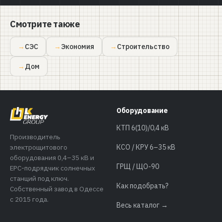
Смотрите также
СЭС
Экономия
Строительство
Дом
Оборудование
КТП 6(10)/0,4 кВ
Производитель
электрощитового
КСО / КРУ 6–35 кВ
оборудования 0,4–35 кВ и
ГРЩ / ЩО-90
EPC-подрядчик солнечных
станций под ключ.
Как подобрать?
Собственный завод в Одессе
с 2015 года.
Весь каталог →