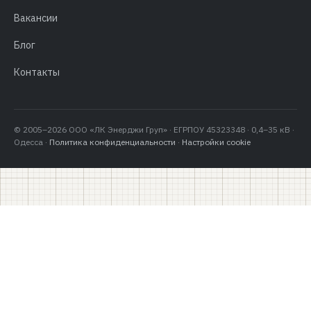
Вакансии
Блог
Контакты
© 2005–2026 ООО «ЛК Энерджи Груп» · ЕГРПОУ 45323348 · 0,4–35 кВ ·
Одесса ·
Политика конфиденциальности
·
Настройки cookie