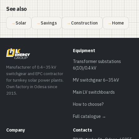
See also
Solar
Savings
Construction
Home
Equipment
Transformer substations
Manufacturer of 0.4–35 kV
6(10)/0.4 kV
switchgear and EPC contractor
for turnkey solar power plants.
MV switchgear 6–35 kV
Own factory in Odesa since
Main LV switchboards
2015.
How to choose?
Full catalogue →
Company
Contacts