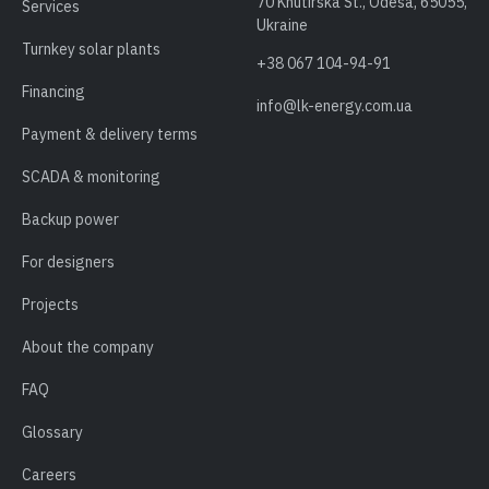
70 Khutirska St., Odesa, 65055,
Services
Ukraine
Turnkey solar plants
+38 067 104-94-91
Financing
info@lk-energy.com.ua
Payment & delivery terms
SCADA & monitoring
Backup power
For designers
Projects
About the company
FAQ
Glossary
Careers