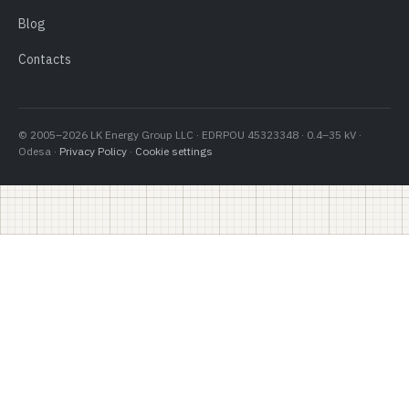
Blog
Contacts
© 2005–2026 LK Energy Group LLC · EDRPOU 45323348 · 0.4–35 kV ·
Odesa ·
Privacy Policy
·
Cookie settings