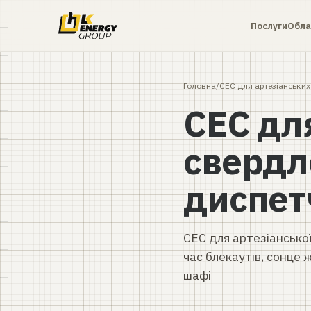
Послуги
Обла
Головна
/
СЕС для артезіанських
СЕС дл
свердл
диспет
СЕС для артезіансько
час блекаутів, сонце 
шафі