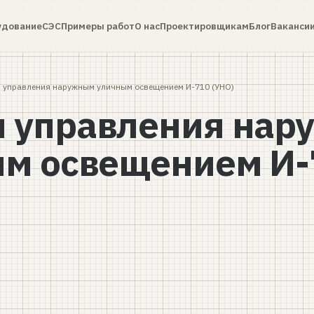
удование
СЭС
Примеры работ
О нас
Проектировщикам
Блог
Ваканси
управления наружным уличным освещением И-710 (УНО)
 управления нар
м освещением И-