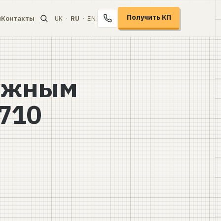
Получить КП
и
Контакты
UK
·
RU
·
EN
+38 067 104-94-91
ужным
710