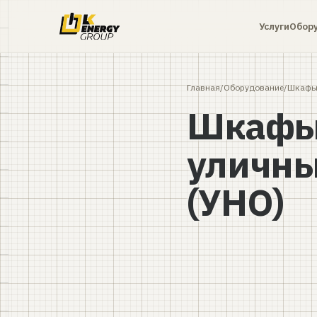
Услуги
Обор
Главная
/
Оборудование
/
Шкафы 
Шкафы
уличны
(УНО)