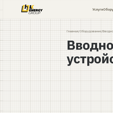
Услуги
Обор
Главная
/
Оборудование
/
Вводно
Вводно
устрой