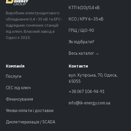
КТП 6(10)/0,4 кВ
Виробник електрощитового
обладнання 0,4–35 кВ та EPC-
КСО / КРУ 6–35 кВ
підрядник сонячних станцій
ГРЩ / ЩО-90
під ключ. Власний завод в
Одесі з 2015.
Як підібрати?
Весь каталог →
Компанія
Контакти
вул. Хутірська, 70, Одеса,
Послуги
65055
СЕС під ключ
+38 067 104-94-91
Фінансування
info@lk-energy.com.ua
Умови оплати і доставки
Диспетчеризація / SCADA