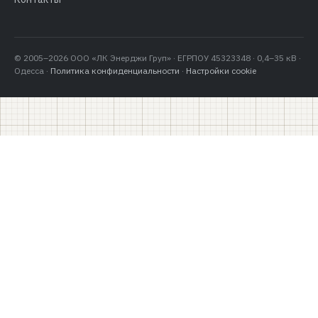
© 2005–2026 ООО «ЛК Энерджи Груп» · ЕГРПОУ 45323348 · 0,4–35 кВ ·
Одесса ·
Политика конфиденциальности
·
Настройки cookie