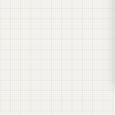
ретрофита распределительного пункта 6(10) кВ
на ячейках КСО