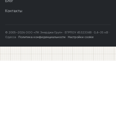
Блог
Контакты
© 2005–2026 ООО «ЛК Энерджи Груп» · ЕГРПОУ 45323348 · 0,4–35 кВ ·
Одесса ·
Политика конфиденциальности
·
Настройки cookie