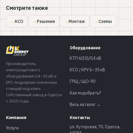
Смотрите также
КСО
Решения
Монтаж
Схемы
Оборудование
КТП 6(10)/0,4 кВ
Производитель
электрощитового
КСО / КРУ 6–35 кВ
оборудования 0,4–35 кВ и
ГРЩ / ЩО-90
EPC-подрядчик солнечных
станций под ключ.
Как подобрать?
Собственный завод в Одессе
с 2015 года.
Весь каталог →
Компания
Контакты
ул. Хуторская, 70, Одесса,
Услуги