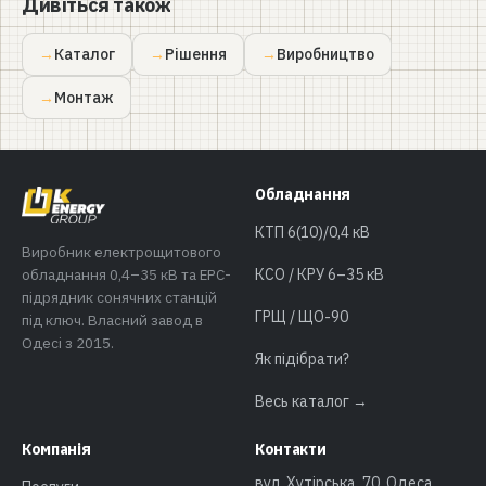
Дивіться також
Каталог
Рішення
Виробництво
Монтаж
Обладнання
КТП 6(10)/0,4 кВ
Виробник електрощитового
обладнання 0,4–35 кВ та EPC-
КСО / КРУ 6–35 кВ
підрядник сонячних станцій
ГРЩ / ЩО-90
під ключ. Власний завод в
Одесі з 2015.
Як підібрати?
Весь каталог →
Компанія
Контакти
вул. Хутірська, 70, Одеса,