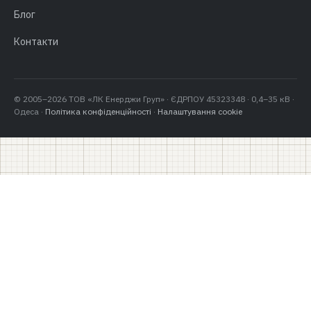
Блог
Контакти
© 2005–2026 ТОВ «ЛК Енерджи Груп» · ЄДРПОУ 45323348 · 0,4–35 кВ ·
Одеса ·
Політика конфіденційності
·
Налаштування cookie