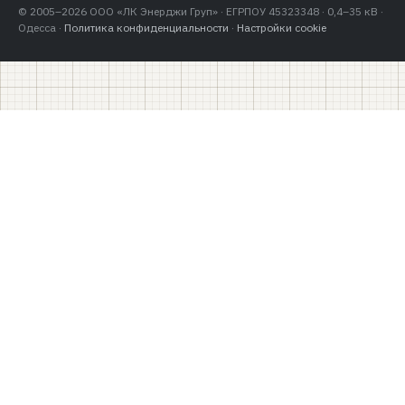
© 2005–2026 ООО «ЛК Энерджи Груп» · ЕГРПОУ 45323348 · 0,4–35 кВ ·
Одесса ·
Политика конфиденциальности
·
Настройки cookie