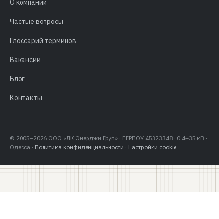
О компании
Частые вопросы
Глоссарий терминов
Вакансии
Блог
Контакты
© 2005–2026 ООО «ЛК Энерджи Груп» · ЕГРПОУ 45323348 · 0,4–35 кВ ·
Одесса ·
Политика конфиденциальности
·
Настройки cookie