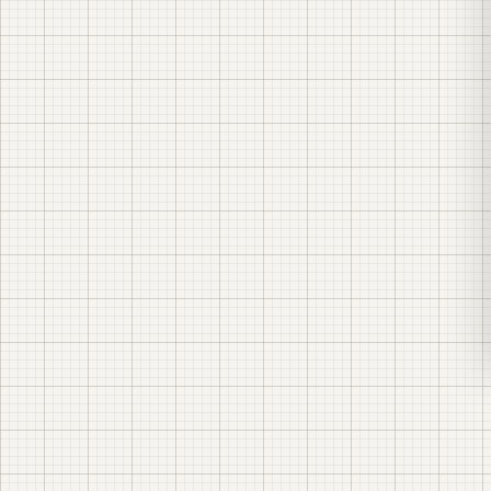
принципових схем АВР 0,4 кВ
стадії Р