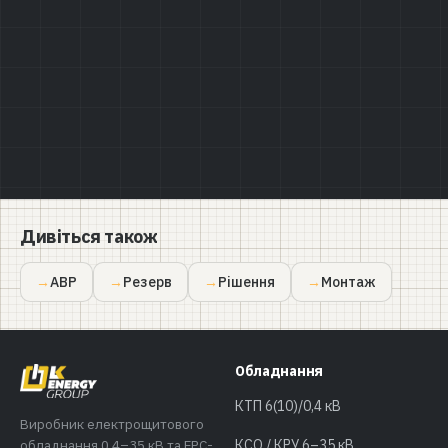
Політикою конфіденційності
Дивіться також
АВР
Резерв
Рішення
Монтаж
Обладнання
КТП 6(10)/0,4 кВ
Виробник електрощитового
обладнання 0,4–35 кВ та EPC-
КСО / КРУ 6–35 кВ