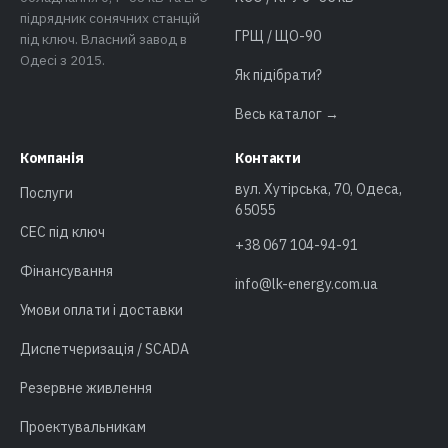
підрядник сонячних станцій
ГРЩ / ЩО-90
під ключ. Власний завод в
Одесі з 2015.
Як підібрати?
Весь каталог →
Компанія
Контакти
вул. Хутірська, 70, Одеса,
Послуги
65055
СЕС під ключ
+38 067 104-94-91
Фінансування
info@lk-energy.com.ua
Умови оплати і доставки
Диспетчеризація / SCADA
Резервне живлення
Проектувальникам